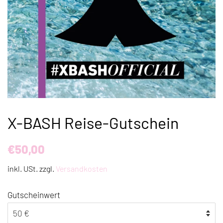
X-BASH Reise-Gutschein
Normaler
Sonderpreis
€50,00
Preis
inkl. USt. zzgl.
Versandkosten
Gutscheinwert